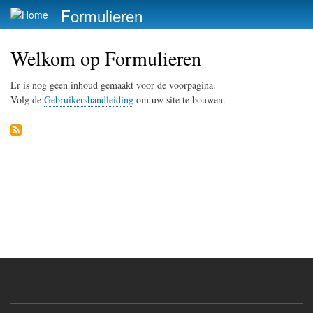
Overslaan
Formulieren
en
naar
Welkom op Formulieren
de
inhoud
Er is nog geen inhoud gemaakt voor de voorpagina.
gaan
Volg de
Gebruikershandleiding
om uw site te bouwen.